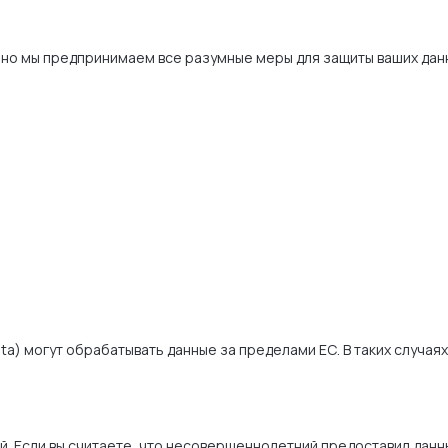
 но мы предпринимаем все разумные меры для защиты ваших дан
ta) могут обрабатывать данные за пределами ЕС. В таких случая
 Если вы считаете, что несовершеннолетний предоставил данные