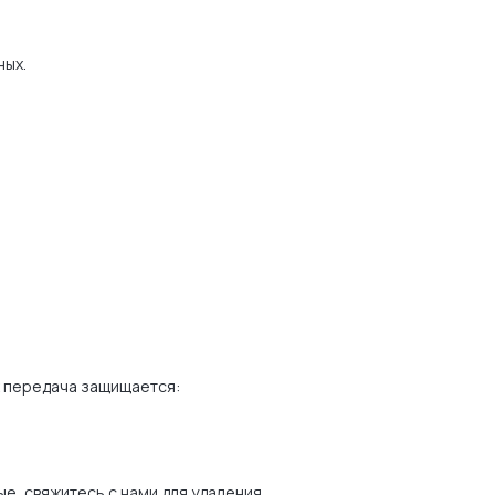
ных.
х передача защищается:
, свяжитесь с нами для удаления.