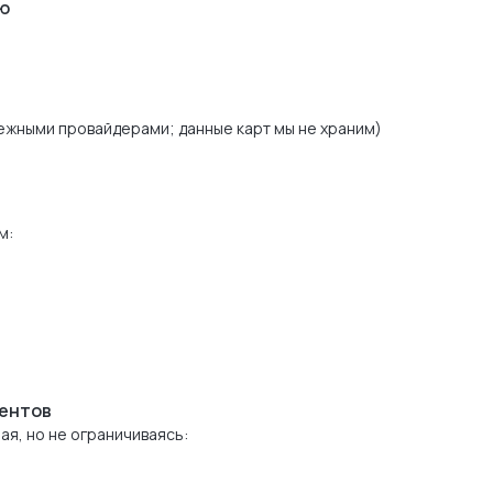
ую
ежными провайдерами; данные карт мы не храним)
м:
ментов
я, но не ограничиваясь: