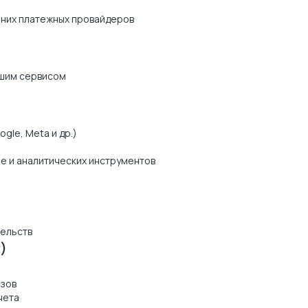
них платежных провайдеров
ашим сервисом
le, Meta и др.)
e и аналитических инструментов
тельств
)
азов
чета